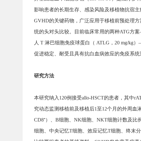
影响患者的长期生存、感染风险及移植物抗宿主病
GVHD的关键药物，广泛应用于移植前预处理
统的头对头比较。目前临床常用的两种ATG方案——兔
人 T 淋巴细胞免疫球蛋白（ ATLG，20 m
促进稳定、耐受且具有抗白血病效应的免疫系统
研究方法
本研究纳入120例接受allo-HSCT的患者，其中rATG组
究动态监测移植前及移植后1至12个月的外周血淋
CD8⁺）、B细胞、NK细胞、NKT细胞计数及比例
细胞、中央记忆T细胞、效应记忆T细胞、终末分