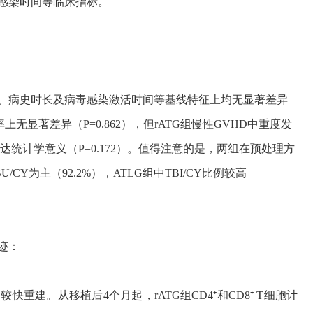
毒感染时间等临床指标。
、病史时长及病毒感染激活时间等基线特征上均无显著差异
发生率上无显著差异（P=0.862），但rATG组慢性GVHD中重度发
差异未达统计学意义（P=0.172）。值得注意的是，两组在预处理方
U/CY为主（92.2%），ATLG组中TBI/CY比例较高
迹：
快重建。从移植后4个月起，rATG组CD4⁺和CD8⁺ T细胞计