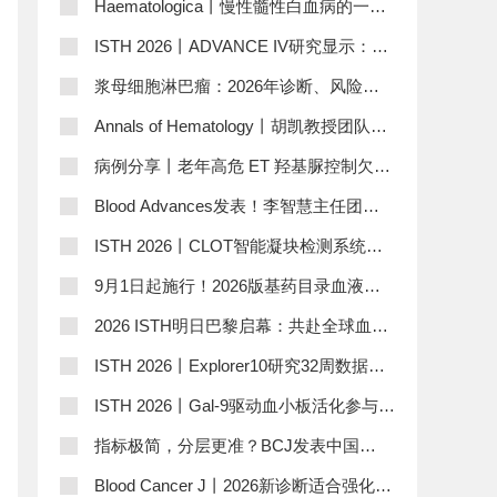
持续缓解率并改善患者获益
与治疗更新
Haematologica丨慢性髓性白血病的一线
治疗：是否存在最优选择？
ISTH 2026丨ADVANCE IV研究显示：靶
向IgG介导免疫机制，新型治疗策略助力
浆母细胞淋巴瘤：2026年诊断、风险分
ITP患者快速实现持续血小板应答
层与治疗更新
Annals of Hematology丨胡凯教授团队：
基线营养状况决定复发/难治性淋巴瘤中
病例分享丨老年高危 ET 羟基脲控制欠
CAR-T细胞疗法的疗效、生存率及安全性
佳，一例个体化换药诊疗复盘
Blood Advances发表！李智慧主任团队
证实移植可改善晚期ENKTCL患者生存，
ISTH 2026丨CLOT智能凝块检测系统，
精准分层迎曙光
筑牢凝血检验质量第一道防线
9月1日起施行！2026版基药目录血液领
域用药汇总
2026 ISTH明日巴黎启幕：共赴全球血栓
与止血学术之巅！
ISTH 2026丨Explorer10研究32周数据验
证Concizumab在伴抑制物血友病儿童中
ISTH 2026丨Gal-9驱动血小板活化参与静
的预防治疗价值
脉血栓形成，炎症-血栓交互调控迎来新
指标极简，分层更准？BCJ发表中国
靶点
CMML队列数据，验证BLAST模型优于
Blood Cancer J丨2026新诊断适合强化疗