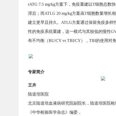
rATG 7.5 mg/kg方案下，免疫重建以T细胞
滞后；而ATLG 20 mg/kg方案虽T细胞数量
建立更早且持久。ATLG方案通过保留免疫多样
性的免疫系统重建，这一模式与其较低的慢性G
布不均衡（BU/CY vs TBI/CY），TBI
专家简介
王卉
陆道培医院
北京陆道培血液病研究院副院长，陆道培医院检
《中华检验医学杂志》编委，