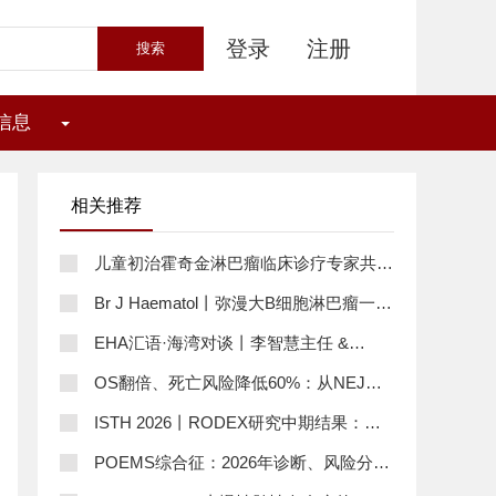
登录
注册
信息
相关推荐
儿童初治霍奇金淋巴瘤临床诊疗专家共识
（2026）要点梳理
Br J Haematol丨弥漫大B细胞淋巴瘤一线
治疗后微小残留病：从代谢缓解到分子清
EHA汇语·海湾对谈丨李智慧主任 &
除的连续谱
Stephen Ansell教授：从HL免疫逃逸到T
OS翻倍、死亡风险降低60%：从NEJM
细胞淋巴瘤，探寻精准治疗新突破
到中国临床，Daraxonrasib与“氢离子”的
ISTH 2026丨RODEX研究中期结果：新
双重“破壁”
诊断ITP一线治疗策略优化，提高停药后
POEMS综合征：2026年诊断、风险分层