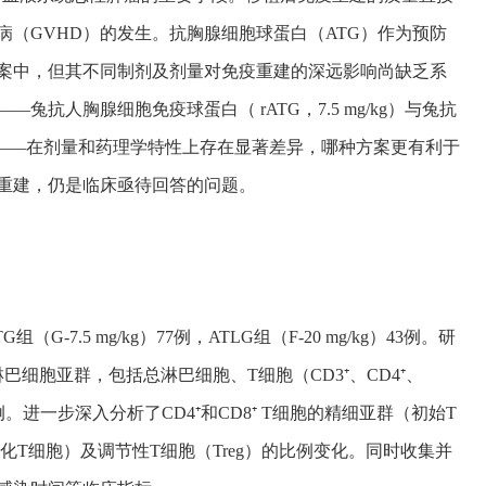
（GVHD）的发生。抗胸腺细胞球蛋白（ATG）作为预防
方案中，但其不同制剂及剂量对免疫重建的深远影响尚缺乏系
抗人胸腺细胞免疫球蛋白（ rATG，7.5 mg/kg）与兔抗
g/kg）——在剂量和药理学特性上存在显著差异，哪种方案更有利于
重建，仍是临床亟待回答的问题。
（G-7.5 mg/kg）77例，ATLG组（F-20 mg/kg）43例。研
巴细胞亚群，包括总淋巴细胞、T细胞（CD3⁺、CD4⁺、
。进一步深入分析了CD4⁺和CD8⁺ T细胞的精细亚群（初始T
化T细胞）及调节性T细胞（Treg）的比例变化。同时收集并