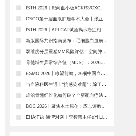
CPSS丨对话研究者
AML的治疗路径
ISTH 2026丨靶向血小板ACKR3/CXCR7
通路：代谢重编程调控促凝功能，开辟免
CSCO第十届血液肿瘤学术大会丨张亚晶
疫血栓治疗新方向
主任：超越“唯靶点论”，以系统认知重塑
ISTH 2026丨API-CAT试验揭示癌症相关
血液肿瘤全生命周期管理
血栓延长阿哌沙班治疗的出血部位图谱
新版国际共识指南发布：毛细胞白血病及
其变异型的分层诊疗与靶向新策略
双维度分层重塑MM风险评估！空间肿瘤
负荷联合sBCMA优化R-ISS体系丨EHA
骨髓增生异常综合征（MDS）：2026年
2026
诊断、风险分层与管理更新
ESMO 2026丨瞭望前瞻，26项中国血液
肿瘤研究亮相ESMO，一文速览
当血液科医生遇上“抗感染难题”：除了请
会诊，你还需要一个靠谱的AI
难治骨髓纤维化如何破？全新靶向疗法解
锁治疗新可能丨EHA 2026
BOC 2026丨聚焦本土原创：应志涛教授
深度解读《中国临床肿瘤学年度研究进展
EHA汇语·海湾对谈丨李智慧主任&Yi Lin
2025》淋巴瘤篇
教授：聚焦CAR-T制备创新与工艺优化，