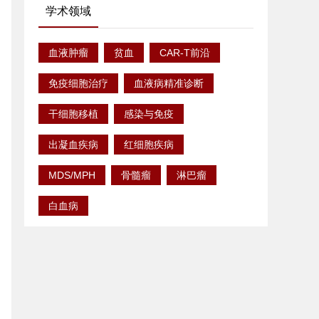
共探细胞治疗未来新图景
学术领域
血液肿瘤
贫血
CAR-T前沿
免疫细胞治疗
血液病精准诊断
干细胞移植
感染与免疫
出凝血疾病
红细胞疾病
MDS/MPH
骨髓瘤
淋巴瘤
白血病